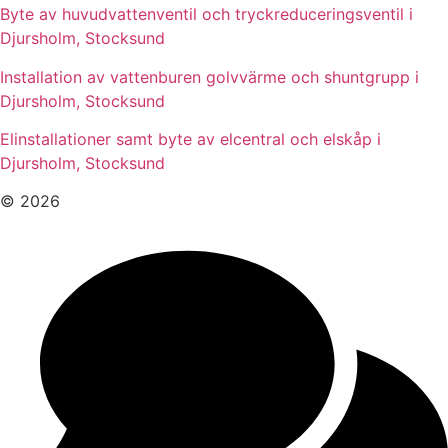
Byte av huvudvattenventil och tryckreduceringsventil i
Djursholm, Stocksund
Installation av vattenburen golvvärme och shuntgrupp i
Djursholm, Stocksund
Elinstallationer samt byte av elcentral och elskåp i
Djursholm, Stocksund
© 2026