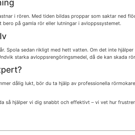
ning
stnar i rören. Med tiden bildas proppar som saktar ned flö
t bero på gamla rör eller lutningar i avloppssystemet.
lv
år. Spola sedan rikligt med hett vatten. Om det inte hjälper
 Undvik starka avloppsrengöringsmedel, då de kan skada rör
xpert?
mmer dålig lukt, bör du ta hjälp av professionella rörmokar
a så hjälper vi dig snabbt och effektivt – vi vet hur frust