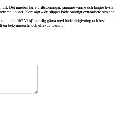
ig luft. Det innebär färre driftstörningar, jämnare värme och längre liv
iteten i huset. Kort sagt – du slipper både onödigt extraarbete och ener
en optimal drift? Vi hjälper dig gärna med både rådgivning och installation
till en bekymmersfri och effektiv lösning!